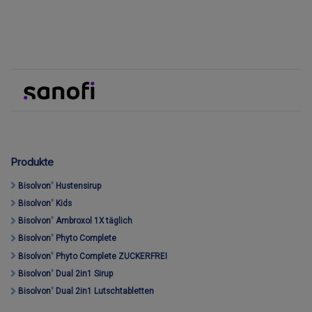
eine Website von Sanofi}
Produkte
Bisolvon
Hustensirup
®
Bisolvon
Kids
®
Bisolvon
Ambroxol 1X täglich
®
Bisolvon
Phyto Complete
®
Bisolvon
Phyto Complete
ZUCKERFREI
®
Bisolvon
Dual
2in1 Sirup
®
Bisolvon
Dual 2in1 Lutschtabletten
®