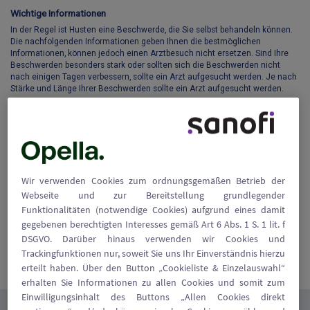
Wichtige Informationen
In der Regel ist Husten eine Beschwerde, die Sie selbst behandeln können.
Die nachfolgenden Informationen geben Ihnen die bestmöglichen
Informationen, können jedoch einen Arztbesuch nicht ersetzen. Sind Ihre
Beschwerden besonders stark oder sollten sich die Beschwerden nicht
nach einigen Tagen verbessern, sollte ein Arzt aufgesucht werden. Je nach
Stärke und Länge Ihrer Beschwerden sollte ein Arzt aufgesucht werden.
Unternehmen
Opella Healthcare Switzerland AG
Suurstoffi 2
Wir verwenden Cookies zum ordnungsgemäßen Betrieb der
6343 Rotkreuz
Schweiz
Webseite und zur Bereitstellung grundlegender
Funktionalitäten (notwendige Cookies) aufgrund eines damit
gegebenen berechtigten Interesses gemäß Art 6 Abs. 1 S. 1 lit. f
Allgemeine Nutzungsbedingungen
DSGVO. Darüber hinaus verwenden wir Cookies und
Datenschutzhinweise
Trackingfunktionen nur, soweit Sie uns Ihr Einverständnis hierzu
Andere CHC-Produkte
erteilt haben. Über den Button „Cookieliste & Einzelauswahl“
erhalten Sie Informationen zu allen Cookies und somit zum
Einwilligungsinhalt des Buttons „Allen Cookies direkt